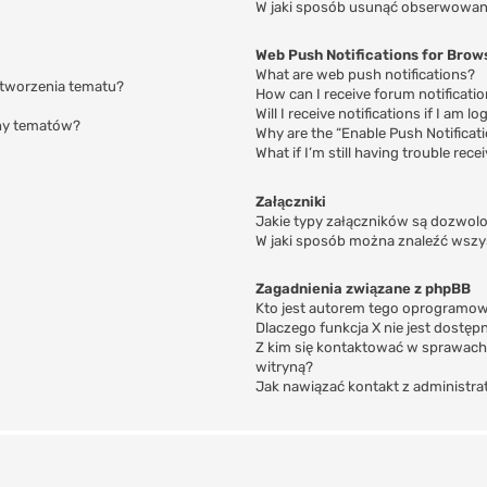
W jaki sposób usunąć obserwowan
Web Push Notifications for Brow
What are web push notifications?
e tworzenia tematu?
How can I receive forum notificati
Will I receive notifications if I am l
ony tematów?
Why are the “Enable Push Notificat
What if I’m still having trouble rece
Załączniki
Jakie typy załączników są dozwolon
W jaki sposób można znaleźć wszys
Zagadnienia związane z phpBB
Kto jest autorem tego oprogramo
Dlaczego funkcja X nie jest dostęp
Z kim się kontaktować w sprawach
witryną?
Jak nawiązać kontakt z administr