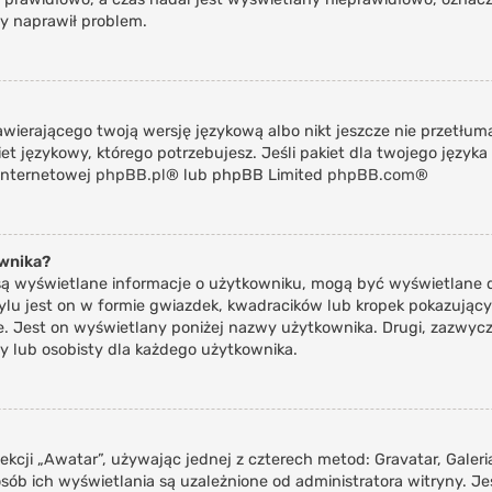
by naprawił problem.
awierającego twoją wersję językową albo nikt jeszcze nie przetłu
t językowy, którego potrzebujesz. Jeśli pakiet dla twojego języka 
 internetowej
phpBB.pl
® lub phpBB Limited
phpBB.com
®
ownika?
 są wyświetlane informacje o użytkowniku, mogą być wyświetlane dw
lu jest on w formie gwiazdek, kwadracików lub kropek pokazujący
ynie. Jest on wyświetlany poniżej nazwy użytkownika. Drugi, zazw
wy lub osobisty dla każdego użytkownika.
ekcji „Awatar”, używając jednej z czterech metod: Gravatar, Galeri
ób ich wyświetlania są uzależnione od administratora witryny. Je