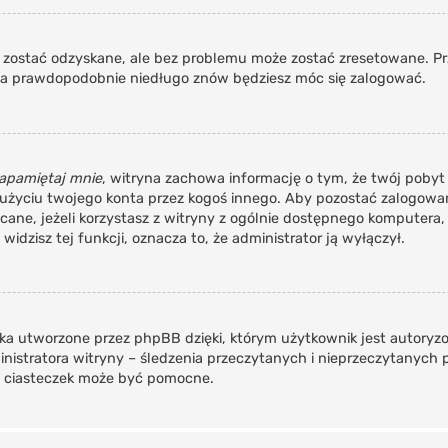
ostać odzyskane, ale bez problemu może zostać zresetowane. Przej
, a prawdopodobnie niedługo znów będziesz móc się zalogować.
apamiętaj mnie
, witryna zachowa informację o tym, że twój pobyt n
u użyciu twojego konta przez kogoś innego. Aby pozostać zalogo
ecane, jeżeli korzystasz z witryny z ogólnie dostępnego komputera, 
widzisz tej funkcji, oznacza to, że administrator ją wyłączył.
ka utworzone przez phpBB dzięki, którym użytkownik jest autoryz
ministratora witryny – śledzenia przeczytanych i nieprzeczytanych
 ciasteczek może być pomocne.