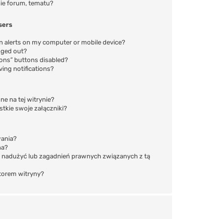
ie forum, tematu?
sers
on alerts on my computer or mobile device?
ogged out?
ions” buttons disabled?
iving notifications?
e na tej witrynie?
tkie swoje załączniki?
wania?
na?
 nadużyć lub zagadnień prawnych związanych z tą
atorem witryny?