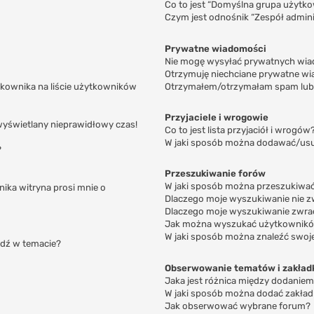
Co to jest “Domyślna grupa użytk
Czym jest odnośnik “Zespół admini
Prywatne wiadomości
Nie mogę wysyłać prywatnych wia
Otrzymuję niechciane prywatne wi
kownika na liście użytkowników
Otrzymałem/otrzymałam spam lub ob
Przyjaciele i wrogowie
wyświetlany nieprawidłowy czas!
Co to jest lista przyjaciół i wrogów
W jaki sposób można dodawać/usuw
?
Przeszukiwanie forów
W jaki sposób można przeszukiwać
ika witryna prosi mnie o
Dlaczego moje wyszukiwanie nie 
Dlaczego moje wyszukiwanie zwrac
Jak można wyszukać użytkownik
W jaki sposób można znaleźć swoje
dź w temacie?
Obserwowanie tematów i zakład
Jaka jest różnica między dodanie
W jaki sposób można dodać zakła
Jak obserwować wybrane forum?