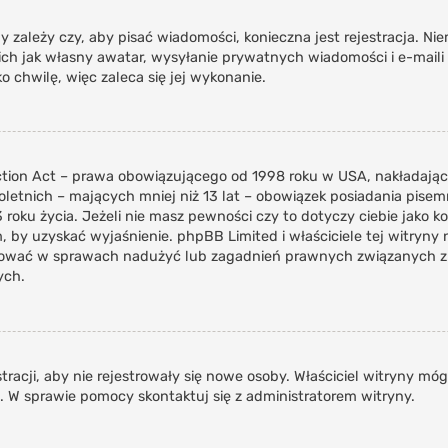
ny zależy czy, aby pisać wiadomości, konieczna jest rejestracja. Ni
ich jak własny awatar, wysyłanie prywatnych wiadomości i e-maili
o chwilę, więc zaleca się jej wykonanie.
ction Act – prawa obowiązującego od 1998 roku w USA, nakładające
oletnich – mających mniej niż 13 lat – obowiązek posiadania pis
 roku życia. Jeżeli nie masz pewności czy to dotyczy ciebie jako 
em, by uzyskać wyjaśnienie. phpBB Limited i właściciele tej witryn
tować w sprawach nadużyć lub zagadnień prawnych związanych z t
ych.
tracji, aby nie rejestrowały się nowe osoby. Właściciel witryny móg
. W sprawie pomocy skontaktuj się z administratorem witryny.