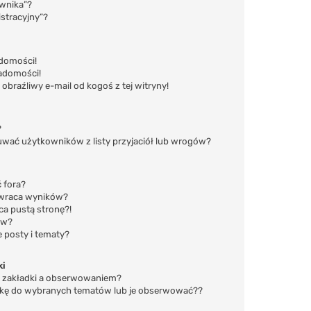
ownika”?
stracyjny”?
domości!
adomości!
raźliwy e-mail od kogoś z tej witryny!
?
ać użytkowników z listy przyjaciół lub wrogów?
 fora?
zwraca wyników?
a pustą stronę?!
ów?
 posty i tematy?
ki
m zakładki a obserwowaniem?
dkę do wybranych tematów lub je obserwować??