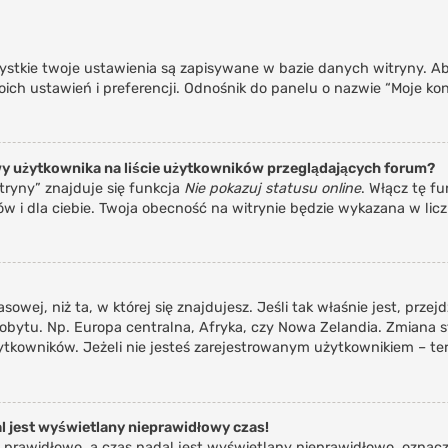
ystkie twoje ustawienia są zapisywane w bazie danych witryny. Ab
h ustawień i preferencji. Odnośnik do panelu o nazwie “Moje kont
y użytkownika na liście użytkowników przeglądających forum?
ryny” znajduje się funkcja
Nie pokazuj statusu online
. Włącz tę f
w i dla ciebie. Twoja obecność na witrynie będzie wykazana w lic
asowej, niż ta, w której się znajdujesz. Jeśli tak właśnie jest, prz
bytu. Np. Europa centralna, Afryka, czy Nowa Zelandia. Zmiana str
tkowników. Jeżeli nie jesteś zarejestrowanym użytkownikiem – ter
l jest wyświetlany nieprawidłowy czas!
 prawidłowo, a czas nadal jest wyświetlany nieprawidłowo, oznacza