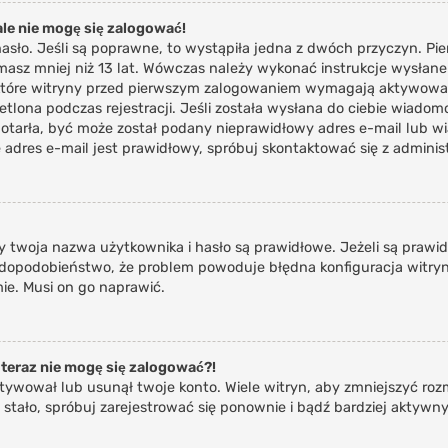
le nie mogę się zalogować!
asło. Jeśli są poprawne, to wystąpiła jedna z dwóch przyczyn. P
 masz mniej niż 13 lat. Wówczas należy wykonać instrukcje wysłane 
które witryny przed pierwszym zalogowaniem wymagają aktywowania 
etlona podczas rejestracji. Jeśli została wysłana do ciebie wiadom
 dotarła, być może został podany nieprawidłowy adres e-mail lub w
adres e-mail jest prawidłowy, spróbuj skontaktować się z adminis
twoja nazwa użytkownika i hasło są prawidłowe. Jeżeli są prawidło
awdopodobieństwo, że problem powoduje błędna konfiguracja witryny,
ie. Musi on go naprawić.
 teraz nie mogę się zalogować?!
ktywował lub usunął twoje konto. Wiele witryn, aby zmniejszyć ro
k się stało, spróbuj zarejestrować się ponownie i bądź bardziej ak