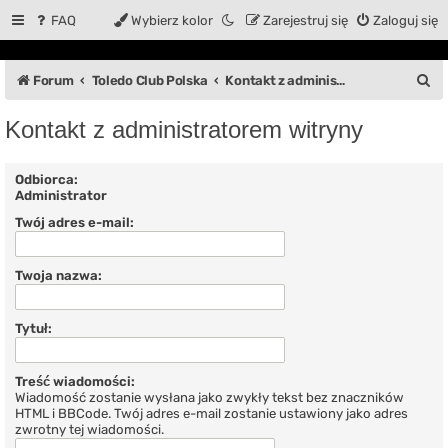
FAQ
Wybierz kolor
Zarejestruj się
Zaloguj się
S
Forum
Toledo Club Polska
Kontakt z administratorem witryny
z
Kontakt z administratorem witryny
u
k
Odbiorca:
Administrator
a
Twój adres e-mail:
j
Twoja nazwa:
Tytuł:
Treść wiadomości:
Wiadomość zostanie wysłana jako zwykły tekst bez znaczników
HTML i BBCode. Twój adres e-mail zostanie ustawiony jako adres
zwrotny tej wiadomości.