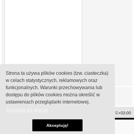
Strona ta używa plików cookies (tzw. ciasteczka)
w celach statystycznych, reklamowych oraz
funkcjonalnych. Warunki przechowywania lub
dostępu do plików cookies można określić w
ustawieniach przeglądarki internetowej.
Dowiedz się więcej
Toledo Club Polska
Strefa czasowa
UTC+02:00
Technologię dostarcza
phpBB
® Forum Software © phpBB Limited
Akceptuję!
Polski pakiet językowy dostarcza
phpBB.pl
damaïo ©
Mazeltof
|
cabot