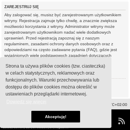
ZAREJESTRUJ SIĘ
Aby zalogować się, musisz być zarejestrowanym użytkownikiem
witryny. Rejestracja zajmuje tylko chwilę, a znacznie zwiększa
możliwości korzystania z witryny. Administrator witryny może
zarejestrowanym użytkownikom nadać wiele dodatkowych
uprawnień. Przed rejestracją zapoznaj się z naszym
regulaminem, zasadami ochrony danych osobowych oraz z
odpowiedziami na często zadawane pytania (FAQ), gdzie jest
wyjaśnionych wiele podstawowych zagadnień dotyczących
funkcjonowania witryny.
Strona ta używa plików cookies (tzw. ciasteczka)
Regulamin
|
Zasady ochrony danych osobowych
w celach statystycznych, reklamowych oraz
funkcjonalnych. Warunki przechowywania lub
Zarejestruj się
dostępu do plików cookies można określić w
ustawieniach przeglądarki internetowej.
Dowiedz się więcej
Toledo Club Polska
Strefa czasowa
UTC+02:00
Technologię dostarcza
phpBB
® Forum Software © phpBB Limited
Akceptuję!
Polski pakiet językowy dostarcza
phpBB.pl
damaïo ©
Mazeltof
|
cabot
Zasady ochrony danych osobowych
|
Regulamin