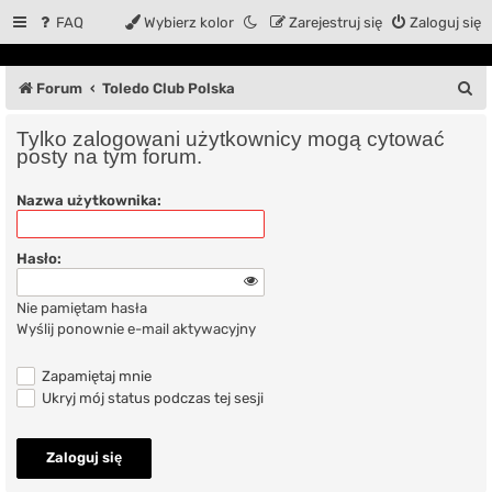
FAQ
Wybierz kolor
Zarejestruj się
Zaloguj się
S
Forum
Toledo Club Polska
z
Tylko zalogowani użytkownicy mogą cytować
u
posty na tym forum.
k
Nazwa użytkownika:
a
j
Hasło:
Nie pamiętam hasła
Wyślij ponownie e-mail aktywacyjny
Zapamiętaj mnie
Ukryj mój status podczas tej sesji