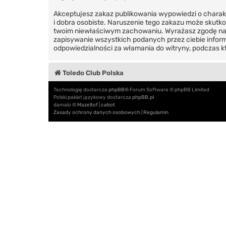
Akceptujesz zakaz publikowania wypowiedzi o charak
i dobra osobiste. Naruszenie tego zakazu może skutk
twoim niewłaściwym zachowaniu. Wyrażasz zgodę na to
zapisywanie wszystkich podanych przez ciebie informa
odpowiedzialności za włamania do witryny, podczas 
Toledo Club Polska
Technologię dostarcza
phpBB
® Forum Software © phpBB Limited
Polski pakiet językowy dostarcza
phpBB.pl
damaïo ©
Mazeltof
|
cabot
Zasady ochrony danych osobowych
|
Regulamin