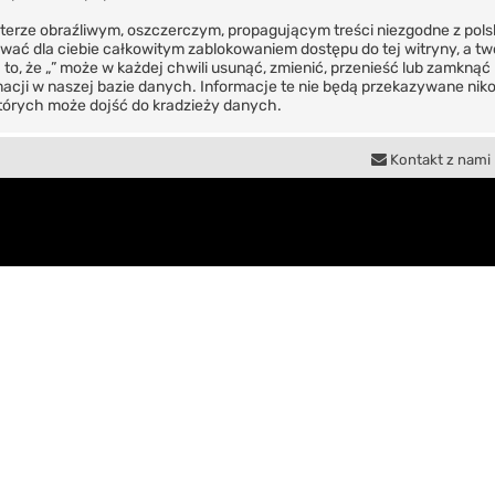
terze obraźliwym, oszczerczym, propagującym treści niezgodne z pol
ować dla ciebie całkowitym zablokowaniem dostępu do tej witryny, a t
, że „” może w każdej chwili usunąć, zmienić, przenieść lub zamknąć 
cji w naszej bazie danych. Informacje te nie będą przekazywane nikomu
których może dojść do kradzieży danych.
Kontakt z nami