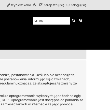
Wybierz kolor
Zarejestruj się
Zaloguj się
Szukaj
Wyszukiwanie z
 poniżej postanowienia. Jeśli ich nie akceptujesz,
ze postanowienia, informując cię o zmianach,
h regulaminu oznacza, że akceptujesz te zmiany ze
parciu o oprogramowanie wykorzystujące technologię
ż „GPL”. Oprogramowanie jest dostępne do pobrania ze
ów zamieszczanych w internecie za jego pomocą.