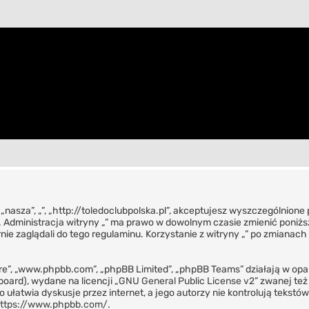
”, „nasza”, „”, „http://toledoclubpolska.pl”, akceptujesz wyszczególnione
”. Administracja witryny „” ma prawo w dowolnym czasie zmienić poniżs
nie zaglądali do tego regulaminu. Korzystanie z witryny „” po zmianac
tware”, „www.phpbb.com”, „phpBB Limited”, „phpBB Teams” działają w o
board), wydane na licencji „
GNU General Public License v2
” zwanej te
 ułatwia dyskusje przez internet, a jego autorzy nie kontrolują tekst
ttps://www.phpbb.com/
.