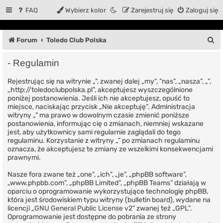
FAQ
Wybierz kolor
Zarejestruj się
Zaloguj się
S
Forum
Toledo Club Polska
z
- Regulamin
u
Rejestrując się na witrynie „”, zwanej dalej „my”, ”nas”, „nasza”, „”,
k
„http://toledoclubpolska.pl”, akceptujesz wyszczególnione
a
poniżej postanowienia. Jeśli ich nie akceptujesz, opuść to
miejsce, naciskając przycisk „Nie akceptuję”. Administracja
j
witryny „” ma prawo w dowolnym czasie zmienić poniższe
postanowienia, informując cię o zmianach, niemniej wskazane
jest, aby użytkownicy sami regularnie zaglądali do tego
regulaminu. Korzystanie z witryny „” po zmianach regulaminu
oznacza, że akceptujesz te zmiany ze wszelkimi konsekwencjami
prawnymi.
Nasze fora zwane też „one”, „ich”, „je”, „phpBB software”,
„www.phpbb.com”, „phpBB Limited”, „phpBB Teams” działają w
oparciu o oprogramowanie wykorzystujące technologię phpBB,
która jest środowiskiem typu witryny (bulletin board), wydane na
licencji „
GNU General Public License v2
” zwanej też „GPL”.
Oprogramowanie jest dostępne do pobrania ze strony