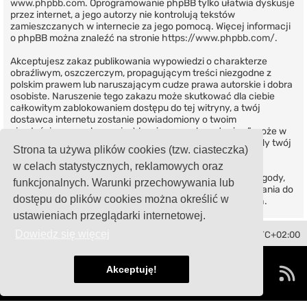
www.phpbb.com
. Oprogramowanie phpBB tylko ułatwia dyskusje
przez internet, a jego autorzy nie kontrolują tekstów
zamieszczanych w internecie za jego pomocą. Więcej informacji
o phpBB można znaleźć na stronie
https://www.phpbb.com/
.
Akceptujesz zakaz publikowania wypowiedzi o charakterze
obraźliwym, oszczerczym, propagującym treści niezgodne z
polskim prawem lub naruszającym cudze prawa autorskie i dobra
osobiste. Naruszenie tego zakazu może skutkować dla ciebie
całkowitym zablokowaniem dostępu do tej witryny, a twój
dostawca internetu zostanie powiadomiony o twoim
niewłaściwym zachowaniu. Wyrażasz zgodę na to, że „” może w
każdej chwili usunąć, zmienić, przenieść lub zamknąć każdy twój
Strona ta używa plików cookies (tzw. ciasteczka)
temat, post. Wyrażasz zgodę na zapisywanie wszystkich
podanych przez ciebie informacji w naszej bazie danych.
w celach statystycznych, reklamowych oraz
Informacje te nie będą przekazywane nikomu bez twojej zgody,
funkcjonalnych. Warunki przechowywania lub
ale ani „”, ani phpBB nie ponosi odpowiedzialności za włamania do
dostępu do plików cookies można określić w
witryny, podczas których może dojść do kradzieży danych.
ustawieniach przeglądarki internetowej.
Dowiedz się więcej
Toledo Club Polska
Strefa czasowa
UTC+02:00
Technologię dostarcza
phpBB
® Forum Software © phpBB Limited
Polski pakiet językowy dostarcza
phpBB.pl
Akceptuję!
damaïo ©
Mazeltof
|
cabot
Zasady ochrony danych osobowych
|
Regulamin