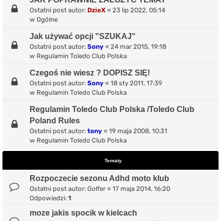
Ostatni post autor:
DzieX
«
23 lip 2022, 05:14
w
Ogólne
Jak używać opcji "SZUKAJ"
Ostatni post autor:
Sony
«
24 mar 2015, 19:18
w
Regulamin Toledo Club Polska
Czegoś nie wiesz ? DOPISZ SIĘ!
Ostatni post autor:
Sony
«
18 sty 2011, 17:39
w
Regulamin Toledo Club Polska
Regulamin Toledo Club Polska /Toledo Club
Poland Rules
Ostatni post autor:
tony
«
19 maja 2008, 10:31
w
Regulamin Toledo Club Polska
Tematy
Rozpoczecie sezonu Adhd moto klub
Ostatni post autor:
Golfer
«
17 maja 2014, 16:20
Odpowiedzi:
1
moze jakis spocik w kielcach