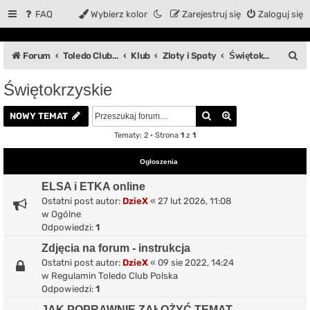
FAQ
Wybierz kolor
Zarejestruj się
Zaloguj się
S
Forum
Toledo Club Polska
Klub
Zloty i Spoty
Świętokrzyskie
z
Świętokrzyskie
u
Szukaj
Wyszukiwanie z
k
NOWY TEMAT
a
Tematy: 2 • Strona
1
z
1
j
Ogłoszenia
ELSA i ETKA online
Ostatni post autor:
DzieX
«
27 lut 2026, 11:08
w
Ogólne
Odpowiedzi:
1
Zdjęcia na forum - instrukcja
Ostatni post autor:
DzieX
«
09 sie 2022, 14:24
w
Regulamin Toledo Club Polska
Odpowiedzi:
1
JAK POPRAWNIE ZAŁOŻYĆ TEMAT